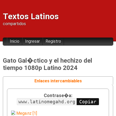
Textos Latinos
compartidos
Inicio
Ingresar
Registro
Gato Gal�ctico y el hechizo del
tiempo 1080p Latino 2024
Enlaces intercambiables
Contrase�a:
www.latinomegahd.org
Mega.nz [1]